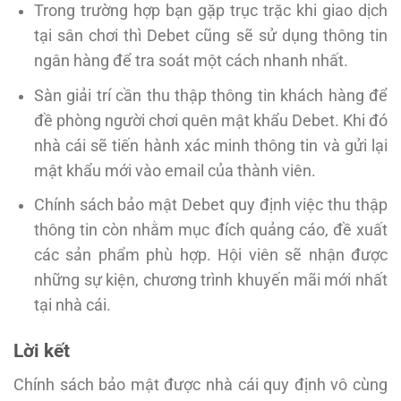
Trong trường hợp bạn gặp trục trặc khi giao dịch
tại sân chơi thì Debet cũng sẽ sử dụng thông tin
ngân hàng để tra soát một cách nhanh nhất.
Sàn giải trí cần thu thập thông tin khách hàng để
đề phòng người chơi quên mật khẩu Debet. Khi đó
nhà cái sẽ tiến hành xác minh thông tin và gửi lại
mật khẩu mới vào email của thành viên.
Chính sách bảo mật Debet quy định việc thu thập
thông tin còn nhằm mục đích quảng cáo, đề xuất
các sản phẩm phù hợp. Hội viên sẽ nhận được
những sự kiện, chương trình khuyến mãi mới nhất
tại nhà cái.
Lời kết
Chính sách bảo mật được nhà cái quy định vô cùng