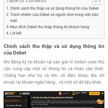
Table of Contents
Chính sách thu thập và sử dụng thông tin của Debet
Trách nhiệm của Debet và người chơi trong việc bảo
mật
Mục đích Debet thu thập thông tin khách hàng
Lời kết
Chính sách thu thập và sử dụng thông tin
của Debet
Khi đăng ký tài khoản tại sàn giải trí Debet cược thủ
cần cung cấp một số thông tin cá nhân cần thiết.
Chẳng hạn như họ và tên, số điện thoại, địa chỉ
email, tài khoản ngân hàng… và một số dữ liệu khác.