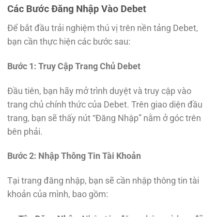
Các Bước Đăng Nhập Vào Debet
Để bắt đầu trải nghiệm thú vị trên nền tảng Debet,
bạn cần thực hiện các bước sau:
Bước 1: Truy Cập Trang Chủ Debet
Đầu tiên, bạn hãy mở trình duyệt và truy cập vào
trang chủ chính thức của Debet. Trên giao diện đầu
trang, bạn sẽ thấy nút “Đăng Nhập” nằm ở góc trên
bên phải.
Bước 2: Nhập Thông Tin Tài Khoản
Tại trang đăng nhập, bạn sẽ cần nhập thông tin tài
khoản của mình, bao gồm: