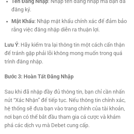
Tên Đăng Nhập
: Nhập tên đăng nhập mà bạn đã
đăng ký.
Mật Khẩu
: Nhập mật khẩu chính xác để đảm bảo
rằng việc đăng nhập diễn ra thuận lợi.
Lưu Ý
: Hãy kiểm tra lại thông tin một cách cẩn thận
để tránh gặp phải lỗi không mong muốn trong quá
trình đăng nhập.
Bước 3: Hoàn Tất Đăng Nhập
Sau khi đã nhập đầy đủ thông tin, bạn chỉ cần nhấn
nút “Xác Nhận” để tiếp tục. Nếu thông tin chính xác,
hệ thống sẽ đưa bạn vào trang chính của tài khoản,
nơi bạn có thể bắt đầu tham gia cá cược và khám
phá các dịch vụ mà Debet cung cấp.