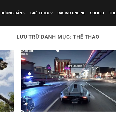
HƯỚNG DẪN
GIỚI THIỆU
CASINO ONLINE
SOI KÈO
THỂ
LƯU TRỮ DANH MỤC:
THỂ THAO