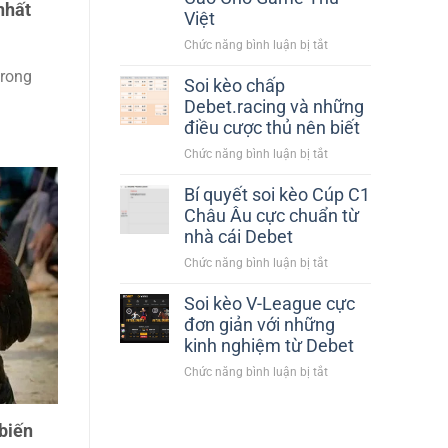
nhất
Chỉ
Việt
Đáng
Chức năng bình luận bị tắt
ở
Tin
Cổng
Cậy
trong
Soi kèo chấp
Game
Cho
Win79
Debet.racing và những
Người
–
Đam
điều cược thủ nên biết
Địa
Mê
Chức năng bình luận bị tắt
ở
Chỉ
Cá
Soi
Giải
Cược
Bí quyết soi kèo Cúp C1
kèo
Trí
chấp
Châu Âu cực chuẩn từ
Đỉnh
Debet.racing
nhà cái Debet
Cao
và
Cho
Chức năng bình luận bị tắt
ở
những
Game
Bí
điều
Thủ
Soi kèo V-League cực
quyết
cược
Việt
soi
đơn giản với những
thủ
kèo
kinh nghiệm từ Debet
nên
Cúp
biết
Chức năng bình luận bị tắt
ở
C1
Soi
Châu
kèo
Âu
biến
V-
cực