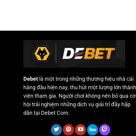
Debet
là một trong những thương hiệu nhà cái
hàng đầu hiện nay, thu hút một lượng lớn thàn
viên tham gia. Người chơi không nên bỏ qua cơ
hội trải nghiệm những dịch vụ giải trí đầy hấp
dẫn tại Debet Com.