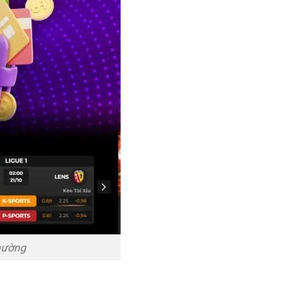
hường