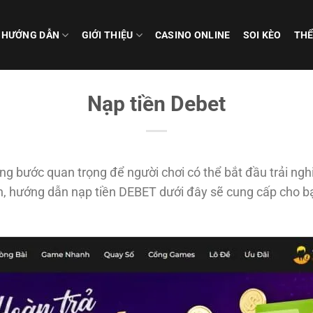
HƯỚNG DẪN
GIỚI THIỆU
CASINO ONLINE
SOI KÈO
THỂ
Nạp tiền Debet
ng bước quan trọng để người chơi có thể bắt đầu trải ngh
, hướng dẫn nạp tiền DEBET dưới đây sẽ cung cấp cho bạ