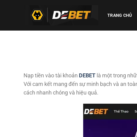
Bỏ
qua
TRANG CHỦ
nội
dung
Nạp tiền vào tài khoản
DEBET
là một trong nhữ
Với cam kết mang đến sự minh bạch và an toàn
cách nhanh chóng và hiệu quả.