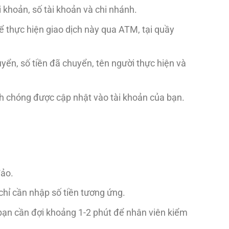
khoản, số tài khoản và chi nhánh.
 thực hiện giao dịch này qua ATM, tại quầy
yển, số tiền đã chuyển, tên người thực hiện và
nh chóng được cập nhật vào tài khoản của bạn.
đảo.
chỉ cần nhập số tiền tương ứng.
 bạn cần đợi khoảng 1-2 phút để nhân viên kiểm