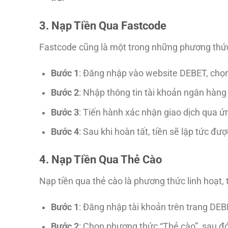
3. Nạp Tiền Qua Fastcode
Fastcode cũng là một trong những phương thức n
Bước 1
: Đăng nhập vào website DEBET, chọ
Bước 2
: Nhập thông tin tài khoản ngân hàng 
Bước 3
: Tiến hành xác nhận giao dịch qua 
Bước 4
: Sau khi hoàn tất, tiền sẽ lập tức đư
4. Nạp Tiền Qua Thẻ Cào
Nạp tiền qua thẻ cào là phương thức linh hoạt, 
Bước 1
: Đăng nhập tài khoản trên trang DEB
Bước 2
: Chọn phương thức “Thẻ cào”, sau đ