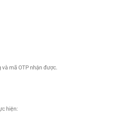
ng và mã OTP nhận được.
ực hiện: