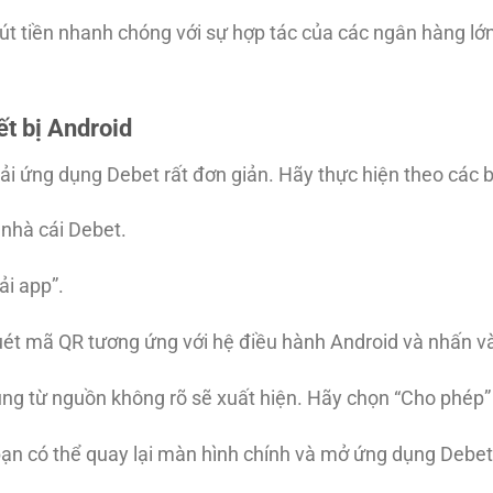
út tiền nhanh chóng với sự hợp tác của các ngân hàng lớn
t bị Android
tải ứng dụng Debet rất đơn giản. Hãy thực hiện theo các 
 nhà cái Debet.
ải app”.
quét mã QR tương ứng với hệ điều hành Android và nhấn và
ụng từ nguồn không rõ sẽ xuất hiện. Hãy chọn “Cho phép” 
ó bạn có thể quay lại màn hình chính và mở ứng dụng Debet