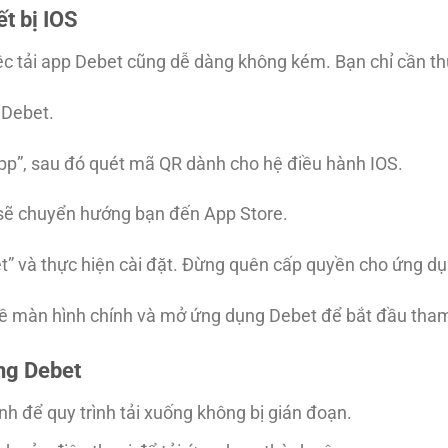
t bị IOS
việc tải app Debet cũng dễ dàng không kém. Bạn chỉ cần t
 Debet.
App”, sau đó quét mã QR dành cho hệ điều hành IOS.
 sẽ chuyển hướng bạn đến App Store.
t” và thực hiện cài đặt. Đừng quên cấp quyền cho ứng dụn
y về màn hình chính và mở ứng dụng Debet để bắt đầu tham
ụng Debet
nh để quy trình tải xuống không bị gián đoạn.