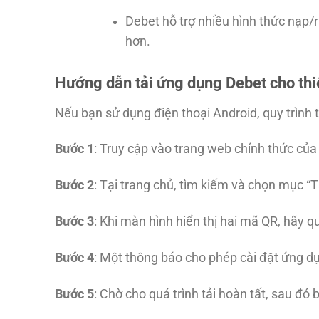
Debet hỗ trợ nhiều hình thức nạp/r
hơn.
Hướng dẫn tải ứng dụng Debet cho thiế
Nếu bạn sử dụng điện thoại Android, quy trình 
Bước 1
: Truy cập vào trang web chính thức của
Bước 2
: Tại trang chủ, tìm kiếm và chọn mục “T
Bước 3
: Khi màn hình hiển thị hai mã QR, hãy 
Bước 4
: Một thông báo cho phép cài đặt ứng d
Bước 5
: Chờ cho quá trình tải hoàn tất, sau đ