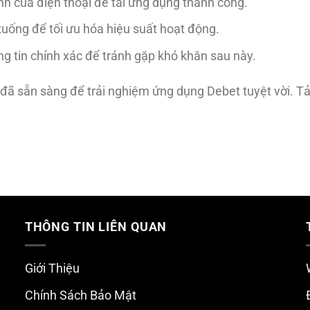
h của điện thoại để tải ứng dụng thành công.
xuống để tối ưu hóa hiệu suất hoạt động.
ng tin chính xác để tránh gặp khó khăn sau này.
n đã sẵn sàng để trải nghiệm ứng dụng Debet tuyệt vời. 
THÔNG TIN LIÊN QUAN
Giới Thiệu
Chính Sách Bảo Mật