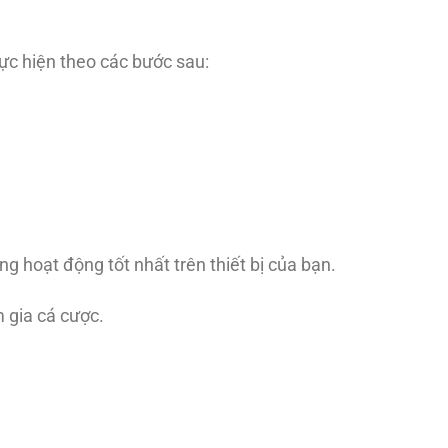
hực hiện theo các bước sau:
g hoạt động tốt nhất trên thiết bị của bạn.
 gia cá cược.