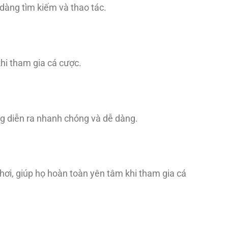
 dàng tìm kiếm và thao tác.
hi tham gia cá cược.
ng diễn ra nhanh chóng và dễ dàng.
ơi, giúp họ hoàn toàn yên tâm khi tham gia cá