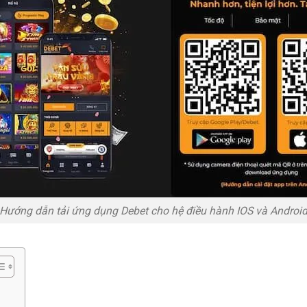
Hướng dẫn tải ứng dụng Debet cho hệ điều hành IOS và Androi