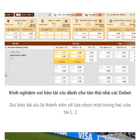
Kinh nghiệm soi kèo tài xỉu dành cho tân thủ nhà cái Debet
Soi kèo tài xỉu là thành viên sẽ lựa chọn một trong hai cửa
tài [...]