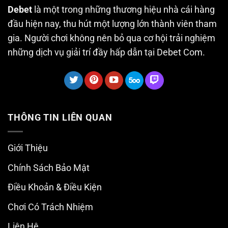
Debet
là một trong những thương hiệu nhà cái hàng
đầu hiện nay, thu hút một lượng lớn thành viên tham
gia. Người chơi không nên bỏ qua cơ hội trải nghiệm
những dịch vụ giải trí đầy hấp dẫn tại Debet Com.
THÔNG TIN LIÊN QUAN
Giới Thiệu
Chính Sách Bảo Mật
Điều Khoản & Điều Kiện
Chơi Có Trách Nhiệm
Liên Hệ