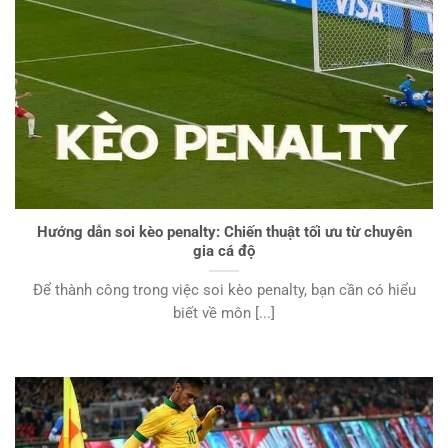
Hướng dẫn soi kèo penalty: Chiến thuật tối ưu từ chuyên
gia cá độ
Để thành công trong việc soi kèo penalty, bạn cần có hiểu
biết về môn [...]