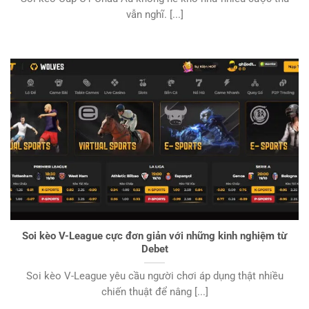
vẫn nghĩ. [...]
Soi kèo V-League cực đơn giản với những kinh nghiệm từ
Debet
Soi kèo V-League yêu cầu người chơi áp dụng thật nhiều
chiến thuật để nâng [...]