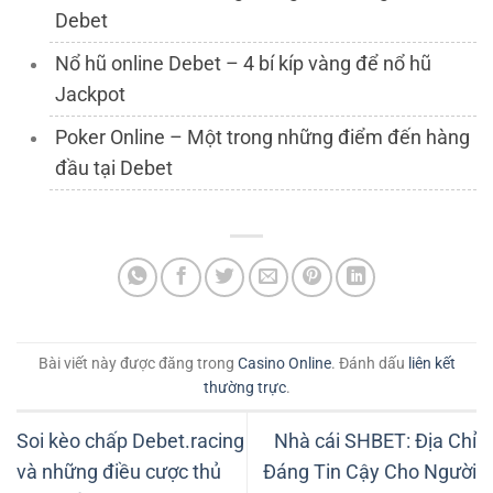
Debet
Nổ hũ online Debet – 4 bí kíp vàng để nổ hũ
Jackpot
Poker Online – Một trong những điểm đến hàng
đầu tại Debet
Bài viết này được đăng trong
Casino Online
. Đánh dấu
liên kết
thường trực
.
Soi kèo chấp Debet.racing
Nhà cái SHBET: Địa Chỉ
và những điều cược thủ
Đáng Tin Cậy Cho Người