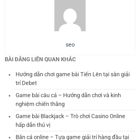
seo
BÀI ĐĂNG LIÊN QUAN KHÁC
Hướng dẫn chơi game bài Tiến Lên tại sàn giải
trí Debet
Game bài câu cá – Hướng dẫn chơi và kinh
nghiệm chiến thắng
Game bài Blackjack – Trò chơi Casino Online
hấp dẫn thú vị
Bắn cá online – Tựa game giải trí hàng đầu tại