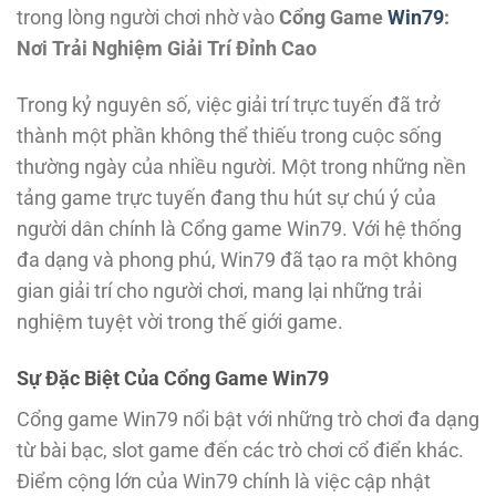
trong lòng người chơi nhờ vào
Cổng Game
Win79
:
Nơi Trải Nghiệm Giải Trí Đỉnh Cao
Trong kỷ nguyên số, việc giải trí trực tuyến đã trở
thành một phần không thể thiếu trong cuộc sống
thường ngày của nhiều người. Một trong những nền
tảng game trực tuyến đang thu hút sự chú ý của
người dân chính là Cổng game Win79. Với hệ thống
đa dạng và phong phú, Win79 đã tạo ra một không
gian giải trí cho người chơi, mang lại những trải
nghiệm tuyệt vời trong thế giới game.
Sự Đặc Biệt Của Cổng Game Win79
Cổng game Win79 nổi bật với những trò chơi đa dạng
từ bài bạc, slot game đến các trò chơi cổ điển khác.
Điểm cộng lớn của Win79 chính là việc cập nhật