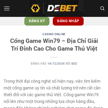
Bỏ
qua
nội
ĐĂNG KÝ
ĐĂNG NHẬP
dung
CASINO ONLINE
Cổng Game Win79 – Địa Chỉ Giải
Trí Đỉnh Cao Cho Game Thủ Việt
ĐĂNG VÀO
14/12/2024
BỞI
SEO
Trong thời đại công nghệ số hiện nay, việc tìm kiếm
một cổng game uy tín và chất lượng trở nên rất cần
thiết đối với các game thủ Việt. Cổng game Win79
nổi lên như một trong những lựa chọn hàng đầu,