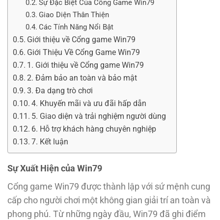
Sự Đặc Biệt Của Cổng Game Win79
Giao Diện Thân Thiện
Các Tính Năng Nổi Bật
Giới thiệu về Cổng game Win79
Giới Thiệu Về Cổng Game Win79
1. Giới thiệu về Cổng game Win79
2. Đảm bảo an toàn và bảo mật
3. Đa dạng trò chơi
4. Khuyến mãi và ưu đãi hấp dẫn
5. Giao diện và trải nghiệm người dùng
6. Hỗ trợ khách hàng chuyên nghiệp
7. Kết luận
Sự Xuất Hiện của Win79
Cổng game Win79 được thành lập với sứ mệnh cung
cấp cho người chơi một không gian giải trí an toàn và
phong phú. Từ những ngày đầu, Win79 đã ghi điểm