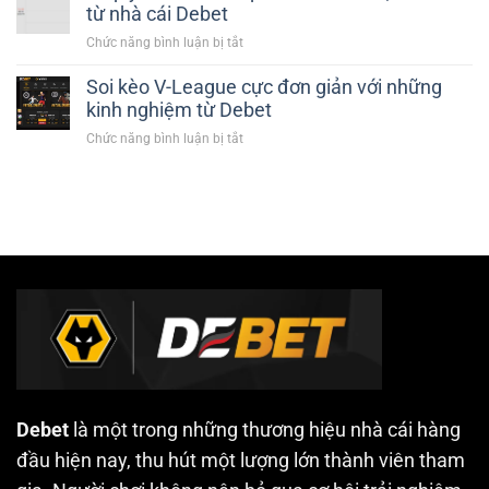
Mê
chấp
từ nhà cái Debet
Trí
Cá
Debet.racing
Đỉnh
Chức năng bình luận bị tắt
ở
Cược
và
Cao
Bí
những
Cho
Soi kèo V-League cực đơn giản với những
quyết
điều
Game
soi
kinh nghiệm từ Debet
cược
Thủ
kèo
thủ
Chức năng bình luận bị tắt
ở
Việt
Cúp
nên
Soi
C1
biết
kèo
Châu
V-
Âu
League
cực
cực
chuẩn
đơn
từ
giản
nhà
với
cái
những
Debet
kinh
nghiệm
từ
Debet
Debet
là một trong những thương hiệu nhà cái hàng
đầu hiện nay, thu hút một lượng lớn thành viên tham