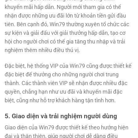
khuyến mãi hấp dẫn. Người mới tham gia có thể
nhận được những ưu đãi lớn từ khoản tiền gửi đầu
tiên. Bên cạnh đó, Win79 thường xuyên tổ chức các
sự kiện và giải đấu với giải thưởng hấp dẫn, tạo cơ
hội cho người chơi có thể gia tăng thu nhập và trải
nghiệm thêm nhiều điều thú vị.
Đặc biệt, hệ thống VIP của Win79 cũng được thiết kế
đặc biệt để thưởng cho những người chơi trung
thành. Các thành viên VIP sẽ nhận được nhiều đặc
quyền, chẳng hạn như ưu đãi và khuyến mãi đặc
biệt, cũng như hỗ trợ khách hàng tận tình hơn.
5. Giao diện và trải nghiệm người dùng
Giao diện của Win79 được thiết kế theo hướng hiện
đại và thân thiện, giúp người chơi dễ dàng điều