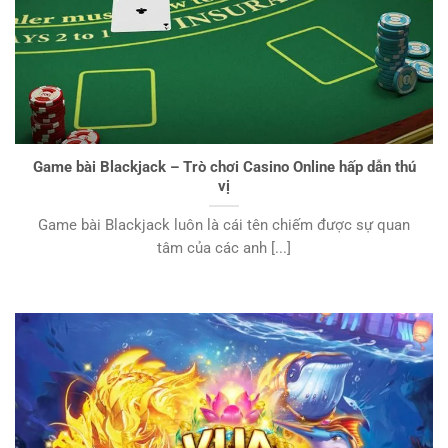
Game bài Blackjack – Trò chơi Casino Online hấp dẫn thú
vị
Game bài Blackjack luôn là cái tên chiếm được sự quan
tâm của các anh [...]