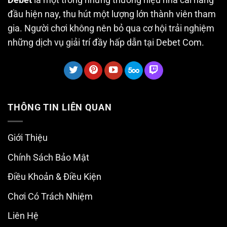
Debet
là một trong những thương hiệu nhà cái hàng
đầu hiện nay, thu hút một lượng lớn thành viên tham
gia. Người chơi không nên bỏ qua cơ hội trải nghiệm
những dịch vụ giải trí đầy hấp dẫn tại Debet Com.
THÔNG TIN LIÊN QUAN
Giới Thiệu
Chính Sách Bảo Mật
Điều Khoản & Điều Kiện
Chơi Có Trách Nhiệm
Liên Hệ