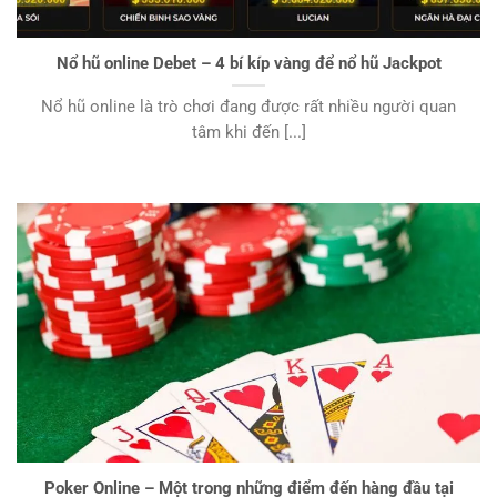
Nổ hũ online Debet – 4 bí kíp vàng để nổ hũ Jackpot
Nổ hũ online là trò chơi đang được rất nhiều người quan
tâm khi đến [...]
Poker Online – Một trong những điểm đến hàng đầu tại