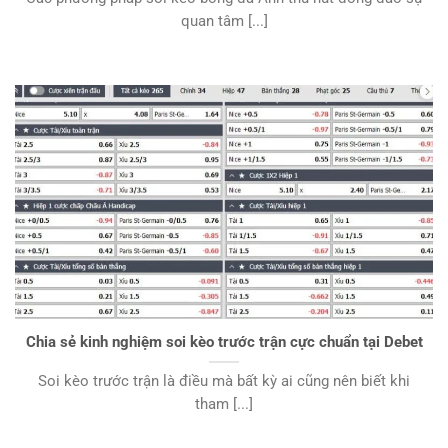
quan tâm [...]
Chia sẻ kinh nghiệm soi kèo trước trận cực chuẩn tại Debet
Soi kèo trước trận là điều mà bất kỳ ai cũng nên biết khi
tham [...]